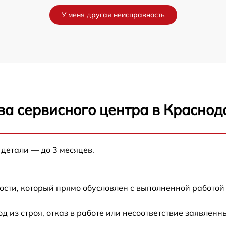
от 60 мин
У меня другая неисправность
от 60 мин
от 60 мин
от 60 мин
ва сервисного центра в Краснод
от 60 мин
от 60 мин
 детали — до 3 месяцев.
а
от 60 мин
ости, который прямо обусловлен с выполненной работой
от 60 мин
из строя, отказ в работе или несоответствие заявлен