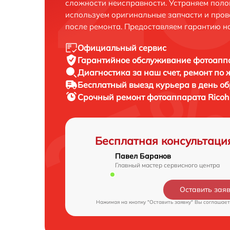
сложности неисправности. Устраняем поло
используем оригинальные запчасти и пров
после ремонта. Предоставляем гарантию н
Официальный сервис
Гарантийное обслуживание
фотоаппа
Диагностика за наш счет,
ремонт по
Бесплатный выезд курьера
в день о
Срочный ремонт
фотоаппарата Ricoh 
Бесплатная консультаци
Павел Баранов
Главный мастер сервисного центра
Оставить зая
Нажимая на кнопку "Оставить заявку" Вы соглашает