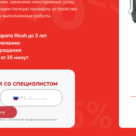
мки, заменяем неисправные узлы,
одим полную проверку устройства
а выполненные работы.
рата Ricoh до 3 лет
 желанию
бращения
от 35 минут
я со специалистом
вку
есь c
политикой конфиденциальности