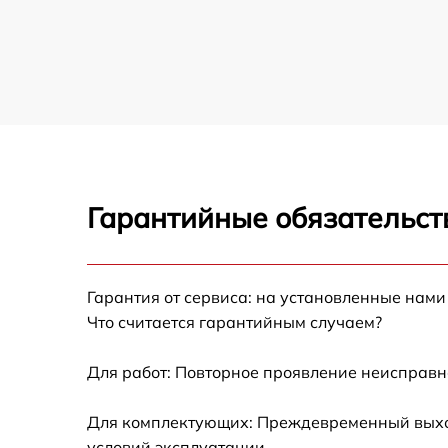
Ricoh
Устранение битых пикселей на CCD/CMOS
матрице фотоаппарата Ricoh
Замена платы отсека карты памяти
фотоаппарата Ricoh
Замена материнской платы фотоаппарата
Ricoh
Гарантийные обязательст
Замена затвора фотоаппарата Ricoh
Замена корпуса фотоаппарата Ricoh
Гарантия от сервиса: на установленные нами
Что считается гарантийным случаем?
Замена контроллера питания фотоаппарат
Ricoh
Для работ: Повторное проявление неисправн
Замена дисплея (экрана) фотоаппарата
Ricoh
Для комплектующих: Преждевременный выход 
Замена фокусировочного экрана
условий эксплуатации.