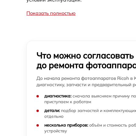
фотоаппарата Ricoh
Показать полностью
Замена устройства стабилизации
фотоаппарата Ricoh
Замена передней панели фотоаппарата
Ricoh
Замена задней панели фотоаппарата Ricoh
Что можно согласовать
до ремонта фотоаппар
Замена линз фотоаппарата Ricoh
До начала ремонта фотоаппаратов Ricoh в 
Замена диска управления фотоаппарата
диагностику, запчасти и предварительный р
Ricoh
диагностика:
сначала выясняем причину по
приступаем к работам
Замена вспышки фотоаппарата Ricoh
детали:
подбор запчастей и комплектующих
отдельно
Юстировка фотоаппарата Ricoh
несколько приборов:
объём и стоимость ра
устройству