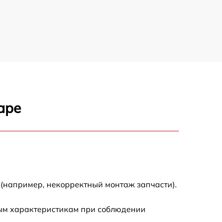
3500 р
3900 р
3800 р
3300 р
аре
2300 р
2200 р
2500 р
 (например, некорректный монтаж запчасти).
2200 р
ным характеристикам при соблюдении