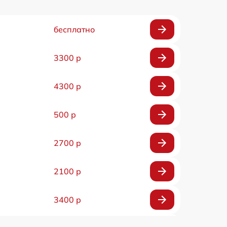
бесплатно
3300 р
4300 р
500 р
2700 р
2100 р
3400 р