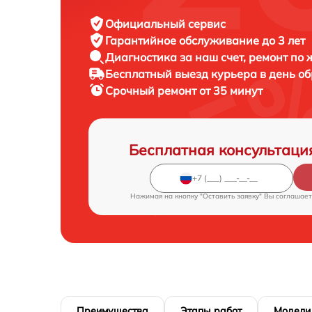
Официальный сервис
Гарантийное обслуживание
до 3 лет
Диагностика за наш счет,
ремонт по
Бесплатный выезд курьера
в день о
Срочный ремонт
от 35 минут
Бесплатная консультаци
Нажимая на кнопку "Оставить заявку" Вы соглашает
Преимущества
Этапы работ
Модели