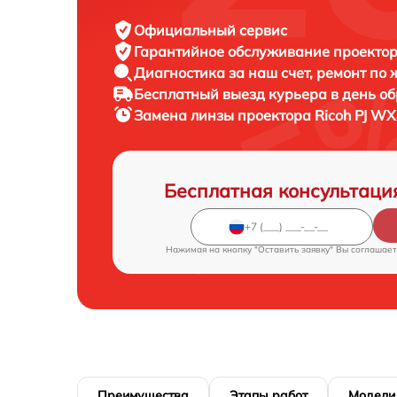
Официальный сервис
Гарантийное обслуживание
проектор
Диагностика за наш счет,
ремонт по
Бесплатный выезд курьера
в день о
Замена линзы проектора
Ricoh PJ W
Бесплатная консультаци
Нажимая на кнопку "Оставить заявку" Вы соглашает
Преимущества
Этапы работ
Модели