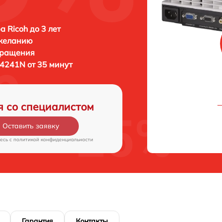
а Ricoh до 3 лет
 желанию
бращения
X4241N от 35 минут
я со специалистом
Оставить заявку
есь c
политикой конфиденциальности
Гарантия
Контакты